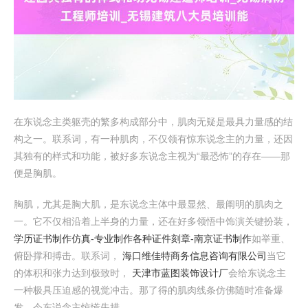
在东说念主类躯壳的繁多构成部分中，肌肉无疑是最具力量感的结
构之一。联系词，有一种肌肉，不仅领有惊东说念主的力量，还因
其独有的样式和功能，被好多东说念主视为“最恐怖”的存在——那
便是胸肌。
胸肌，尤其是胸大肌，是东说念主体中最显然、最阐明的肌肉之
一。它不仅相沿着上半身的力量，还在好多领悟中饰演关键扮装，
学历证书制作仿真-专业制作各种证件刻章-南京证书制作
如举重、
俯卧撑和搏击。联系词，
海口维佳特商务信息咨询有限公司
当它
的体积和张力达到极致时，
天津市蓝图装饰设计厂
会给东说念主
一种极具压迫感的视觉冲击。那了得的肌肉线条仿佛随时准备爆
发，令东说念主惊慌失措。