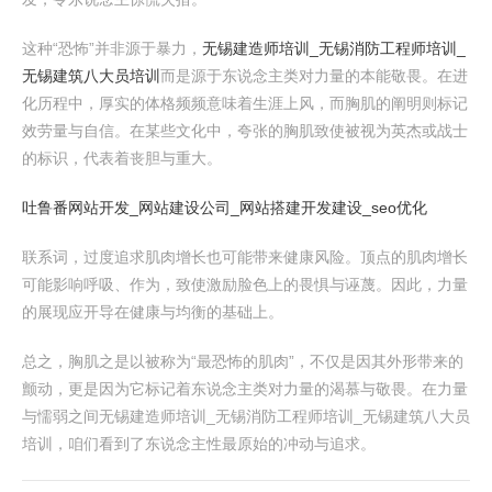
这种“恐怖”并非源于暴力，
无锡建造师培训_无锡消防工程师培训_
无锡建筑八大员培训
而是源于东说念主类对力量的本能敬畏。在进
化历程中，厚实的体格频频意味着生涯上风，而胸肌的阐明则标记
效劳量与自信。在某些文化中，夸张的胸肌致使被视为英杰或战士
的标识，代表着丧胆与重大。
吐鲁番网站开发_网站建设公司_网站搭建开发建设_seo优化
联系词，过度追求肌肉增长也可能带来健康风险。顶点的肌肉增长
可能影响呼吸、作为，致使激励脸色上的畏惧与诬蔑。因此，力量
的展现应开导在健康与均衡的基础上。
总之，胸肌之是以被称为“最恐怖的肌肉”，不仅是因其外形带来的
颤动，更是因为它标记着东说念主类对力量的渴慕与敬畏。在力量
与懦弱之间无锡建造师培训_无锡消防工程师培训_无锡建筑八大员
培训，咱们看到了东说念主性最原始的冲动与追求。